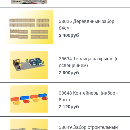
38625 Деревянный забор
84см
2 400
руб
38634 Теплица на крыше (с
освещением)
2 600
руб
38648 Контейнеры (набор -
8шт.)
2 120
руб
38649 Забор строительный