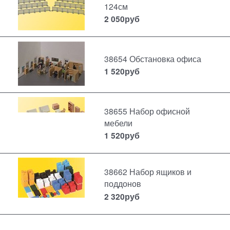
124см
2 050
руб
38654 Обстановка офиса
1 520
руб
38655 Набор офисной
мебели
1 520
руб
38662 Набор ящиков и
поддонов
2 320
руб