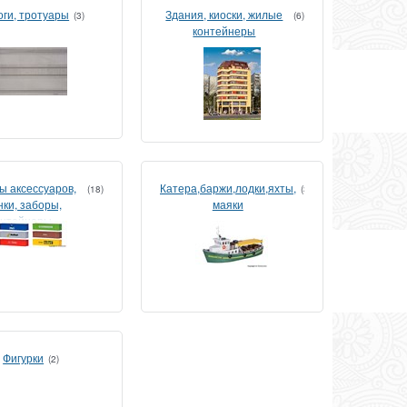
оги, тротуары
Здания, киоски, жилые
(3)
(6)
контейнеры
ы аксессуаров,
Катера,баржи,лодки,яхты,
(18)
(3)
нки, заборы,
маяки
онтейнеры
Фигурки
(2)