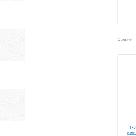
Фильтр:
170
само