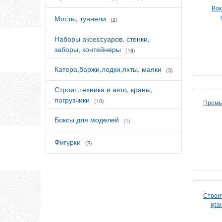
Вок
Мосты, туннели
(2)
Наборы аксессуаров, стенки,
заборы, контейнеры
(18)
Катера,баржи,лодки,яхты, маяки
(3)
Строит.техника и авто, краны,
погрузчики
(10)
Промы
Боксы для моделей
(1)
Фигурки
(2)
Строит
кра