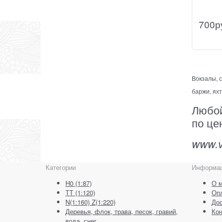
700
р
Вокзалы, 
баржи, ях
Любой
по це
www.v
Категории
Информа
H0 (1:87)
О м
ТТ (1:120)
Оп
N(1:160) Z(1:220)
Дос
Деревья, флок, трава, песок, гравий,
Кон
вода, снег...