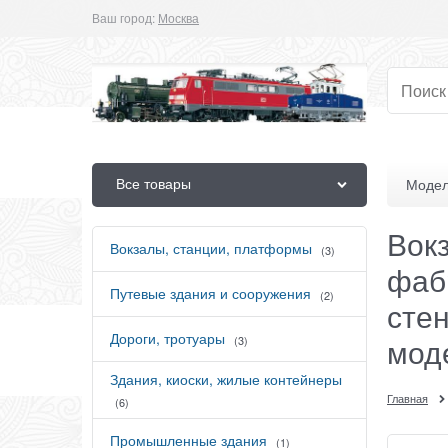
Ваш город:
Москва
Все товары
Модел
Вок
Вокзалы, станции, платформы
(3)
фабр
Путевые здания и сооружения
(2)
стен
Дороги, тротуары
мод
(3)
Здания, киоски, жилые контейнеры
Главная
(6)
Промышленные здания
(1)