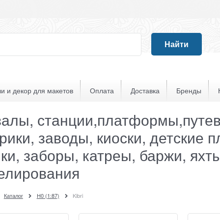
Найти
и и декор для макетов
Оплата
Доставка
Бренды
залы, станции,платформы,путев
ики, заводы, киоски, детские 
ки, заборы, катреы, баржи, яхт
елирования
Каталог
H0 (1:87)
Kibri