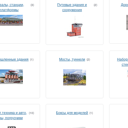
залы, станции,
Путевые здания и
Дор
(3)
(2)
платформы
сооружения
шленные здания
Мосты, туннели
Набор
(1)
(2)
сте
к
.техника и авто,
Боксы для моделей
(10)
(1)
ны, погрузчики