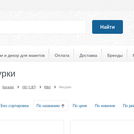
Найти
и и декор для макетов
Оплата
Доставка
Бренды
урки
Каталог
H0 (1:87)
Kibri
Фигурки
По названию
Без сортировки
По цене
По новизне
По ре