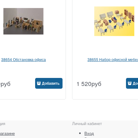
38654 Обстановка офиса
38655 Набор офисной мебе
0
руб
1 520
руб
Добавить
До
ция
Личный кабинет
агазине
Вход