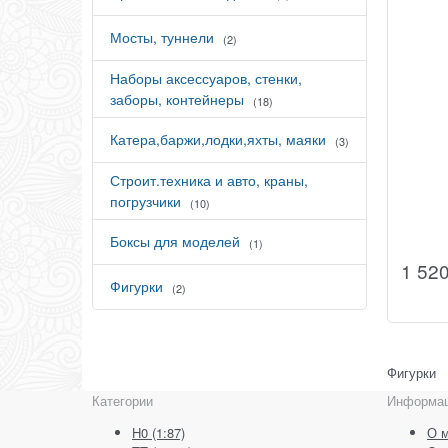
Мосты, туннели
(2)
Наборы аксессуаров, стенки,
заборы, контейнеры
(18)
Катера,баржи,лодки,яхты, маяки
(3)
Строит.техника и авто, краны,
погрузчики
(10)
Боксы для моделей
(1)
1 52
Фигурки
(2)
Фигурки
Категории
Информа
H0 (1:87)
О м