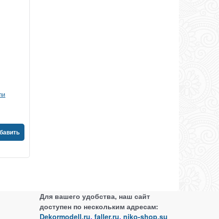
ли
бавить
Для вашего удобства, наш сайт
доступен по нескольким адресам:
Dekormodell.ru
,
faller.ru
,
niko-shop.su