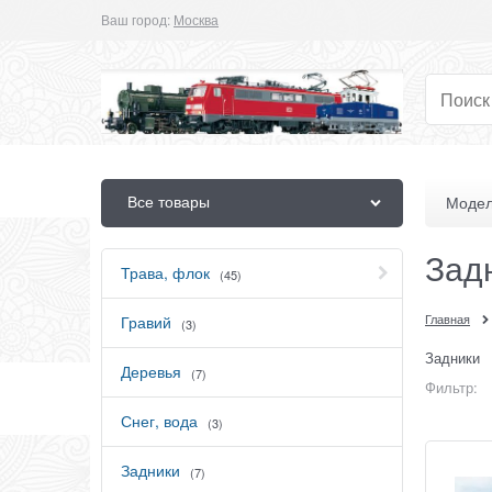
Ваш город:
Москва
Все товары
Модел
Зад
Трава, флок
(45)
Главная
Гравий
(3)
Задники
Деревья
(7)
Фильтр:
Снег, вода
(3)
Задники
(7)