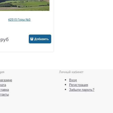
42515 Горы №3
0
руб
Добавить
ция
Личный кабинет
агазине
Вход
лата
Регистрация
тавка
Забыли пароль?
такты