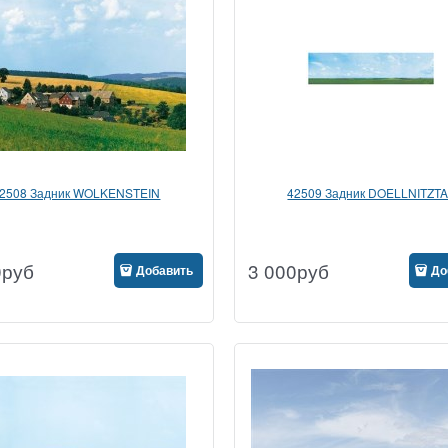
2508 Задник WOLKENSTEIN
42509 Задник DOELLNITZT
0
руб
3 000
руб
Добавить
До