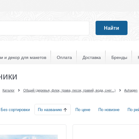
Найти
и и декор для макетов
Оплата
Доставка
Бренды
ники
Каталог
Общий (деревья, флок, трава, песок, гравий, вода, снег...)
Auhagen
По названию
Без сортировки
По цене
По новизне
По ре