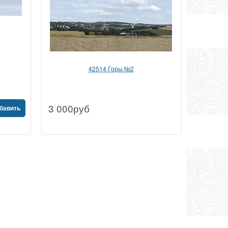
42514 Горы №2
3 000
руб
бавить