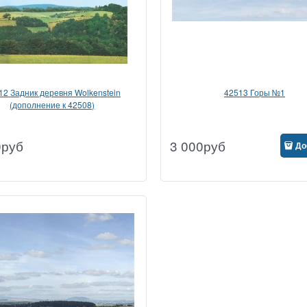
12 Задник деревня Wolkenstein
42513 Горы №1
(дополнение к 42508)
0
руб
3 000
руб
До