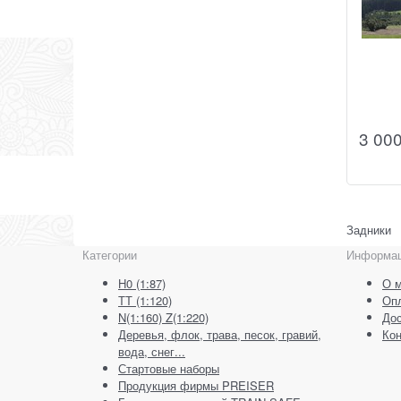
3 00
Задники
Категории
Информа
H0 (1:87)
О м
ТТ (1:120)
Оп
N(1:160) Z(1:220)
Дос
Деревья, флок, трава, песок, гравий,
Кон
вода, снег...
Стартовые наборы
Продукция фирмы PREISER