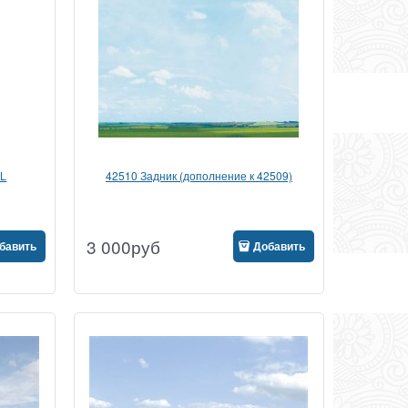
AL
42510 Задник (дополнение к 42509)
3 000
руб
бавить
Добавить