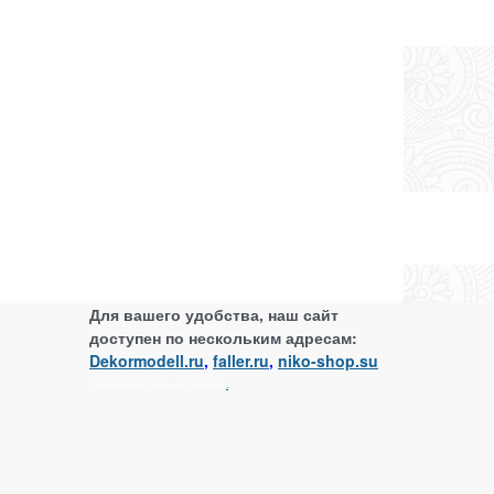
Для вашего удобства, наш сайт
доступен по нескольким адресам:
Dekormodell.ru
,
faller.ru
,
niko-shop.su
Декормодель. Нико-шоп. Фаллер.
.