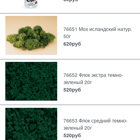
76651 Мох исландский натур.
50г
620
руб
76652 Флок экстра темно-
зеленый 20г
520
руб
76653 Флок средний темно-
зеленый 20г
520
руб