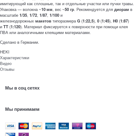
имитирующий как сплошные, так и отдельные участки или пучки травы.
Упаковка — волокна ~
10 мм
, вес ~
50 гр
. Рекомендуется для
диорам
в
масштабе
1/35
,
1/72
,
1/87
,
1/100
и
железнодорожных
макетов
типоразмера
G
(
1:22,5
),
0
(
1:45
),
H0
(
1:87
)
и
TT
(
1:120
). Материал фиксируется к поверхности при помощи клея
ПВА или аналогичными клеящими материалами.
Сделано в Германии.
HEKI
Характеристики
Видео
Отзывы
Мы в соц сетях
Мы принимаем