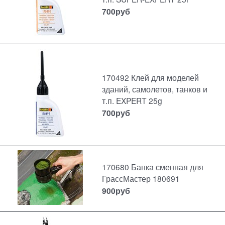
700
руб
170492 Клей для моделей
зданий, самолетов, танков и
т.п. EXPERT 25g
700
руб
170680 Банка сменная для
ГрассМастер 180691
900
руб