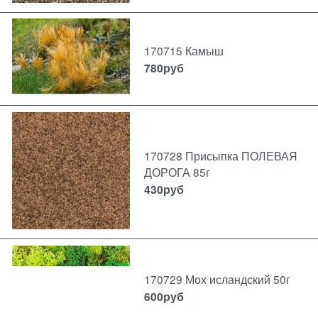
170715 Камыш
780
руб
170728 Присыпка ПОЛЕВАЯ
ДОРОГА 85г
430
руб
170729 Мох исландский 50г
600
руб