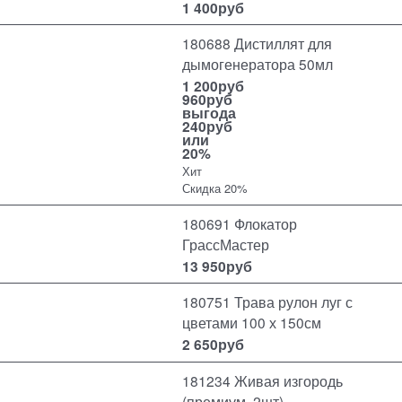
1 400
руб
180688 Дистиллят для
дымогенератора 50мл
1 200
руб
960
руб
выгода
240руб
или
20%
Хит
Скидка 20%
180691 Флокатор
ГрассМастер
13 950
руб
180751 Трава рулон луг с
цветами 100 х 150см
2 650
руб
181234 Живая изгородь
(премиум, 2шт)